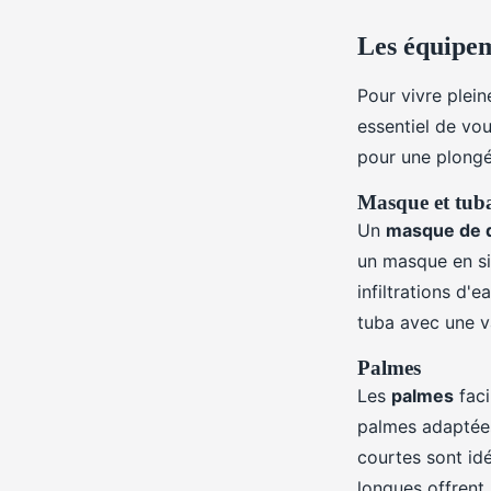
Les équipem
Pour vivre plei
essentiel de vo
pour une plongé
Masque et tub
Un
masque de q
un masque en si
infiltrations d'
tuba avec une va
Palmes
Les
palmes
faci
palmes adaptées
courtes sont id
longues offrent