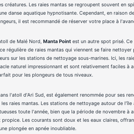
es créatures. Les raies mantas se regroupent souvent en spi
 une danse aquatique hypnotisante. Cependant, en raison de
ongeurs, il est recommandé de réserver votre place à l'avan
atoll de Malé Nord,
Manta Point
est un autre spot prisé. Ce 
e régulière de raies mantas qui viennent se faire nettoyer
urs sur les stations de nettoyage sous-marines. Ici, les ra
acle naturel impressionnant et sont relativement faciles à 
parfait pour les plongeurs de tous niveaux.
dans l'atoll d'Ari Sud, est également renommée pour ses re
les raies mantas. Les stations de nettoyage autour de l'île 
ueuses toute l'année, bien que la période de novembre à av
 propice. Les courants sont doux et les eaux claires, offra
une plongée en apnée inoubliable.