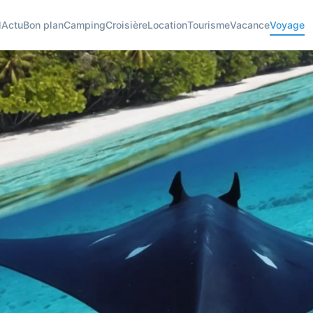
l
Actu
Bon plan
Camping
Croisière
Location
Tourisme
Vacance
Voyage