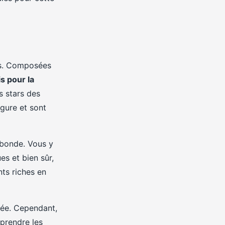
es. Composées
s pour la
s stars des
rgure et sont
abonde. Vous y
es et bien sûr,
nts riches en
née. Cependant,
prendre les