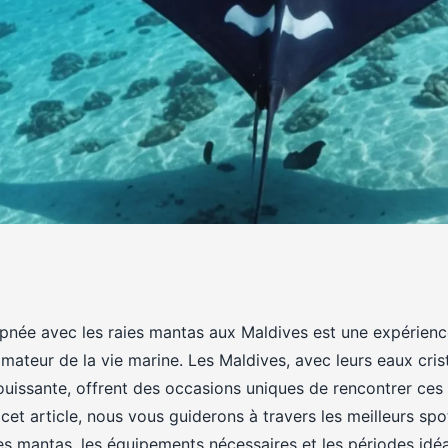
rs spots pour faire
pnée avec les raies mantas aux Maldives est une expérience
mateur de la vie marine. Les Maldives, avec leurs eaux crista
 avec les raies
louissante, offrent des occasions uniques de rencontrer ce
cet article, nous vous guiderons à travers les meilleurs sp
es mantas, les équipements nécessaires et les périodes idé