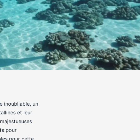
 inoubliable, un
llines et leur
s majestueuses
ots pour
ales pour cette