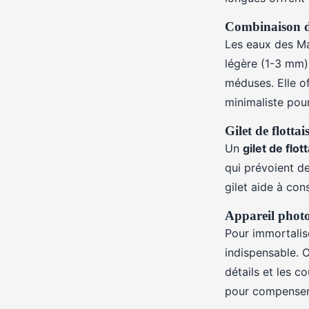
Combinaison d
Les eaux des M
légère (1-3 mm) 
méduses. Elle of
minimaliste pou
Gilet de flottai
Un
gilet de flot
qui prévoient d
gilet aide à cons
Appareil phot
Pour immortalis
indispensable. 
détails et les co
pour compenser 