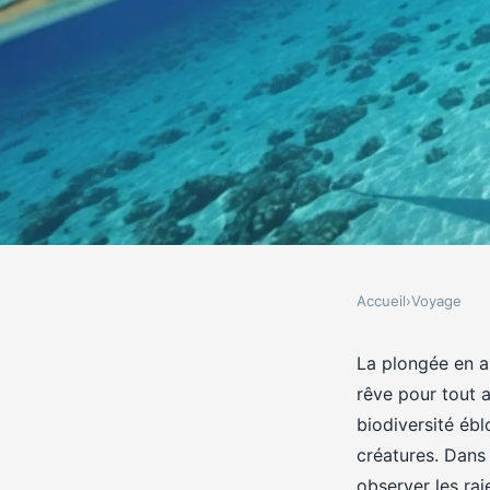
Accueil
›
Voyage
VOYAGE
Quels sont les meilleu
La plongée en a
rêve pour tout a
de la plongée en apnée
biodiversité éb
créatures. Dans 
observer les rai