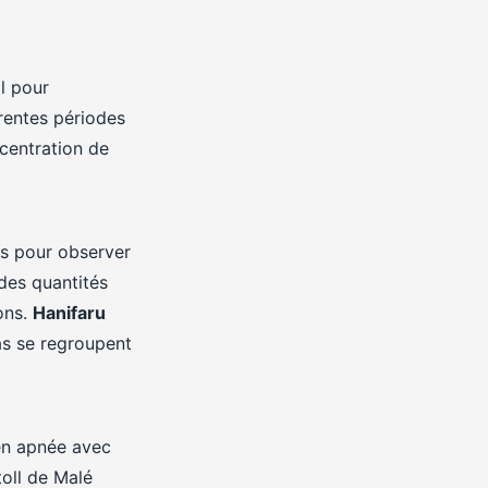
l pour
rentes périodes
ncentration de
es pour observer
des quantités
ons.
Hanifaru
tas se regroupent
 en apnée avec
toll de Malé