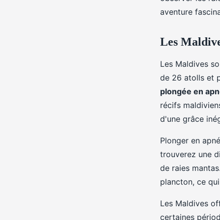
mantas aux Maldives 
aventure fascin
périodes ?
Les Maldive
Gaspard
•
30 juin 2024
•
6 min de lecture
Les Maldives so
de 26 atolls et 
plongée en ap
récifs maldivien
d'une grâce iné
Plonger en apné
trouverez une di
de raies mantas.
plancton, ce qui
Les Maldives of
certaines pério