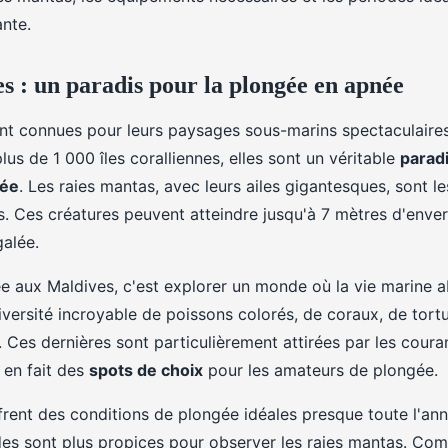
: équipements et
ante.
s : un paradis pour la plongée en apnée
nt connues pour leurs paysages sous-marins spectaculair
plus de 1 000 îles coralliennes, elles sont un véritable
paradi
née
. Les raies mantas, avec leurs ailes gigantesques, sont le
s. Ces créatures peuvent atteindre jusqu'à 7 mètres d'enve
galée.
e aux Maldives, c'est explorer un monde où la vie marine 
versité incroyable de poissons colorés, de coraux, de tortu
 Ces dernières sont particulièrement attirées par les coura
 en fait des
spots de choix
pour les amateurs de plongée.
frent des conditions de plongée idéales presque toute l'an
des sont plus propices pour observer les raies mantas. Com