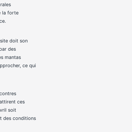
rales
 la forte
ce.
site doit son
 par des
ies mantas
approcher, ce qui
ncontres
attirent ces
ril soit
nt des conditions