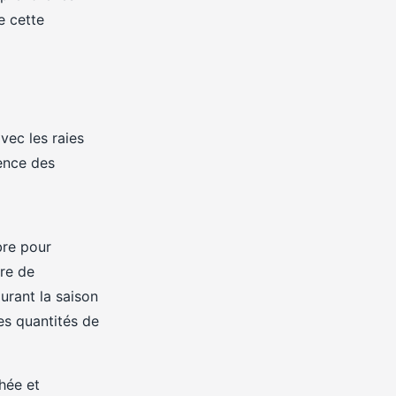
e cette
vec les raies
uence des
bre pour
ère de
urant la saison
es quantités de
hée et