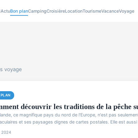
l
Actu
Bon plan
Camping
Croisière
Location
Tourisme
Vacance
Voyage
ns voyage
 PLAN
ment découvrir les traditions de la pêche s
nlande, ce magnifique pays du nord de l'Europe, n'est pas seulemen
culaires et ses paysages dignes de cartes postales. Elle est aussi 
n 2024