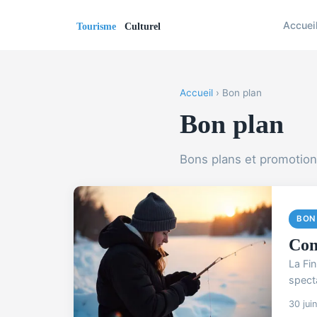
Accuei
Accueil
› Bon plan
Bon plan
Bons plans et promotio
BON
Com
La Fi
specta
30 jui