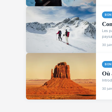
BON
Com
Les p
paysa
30 jui
BON
Où 
Introd
30 jui