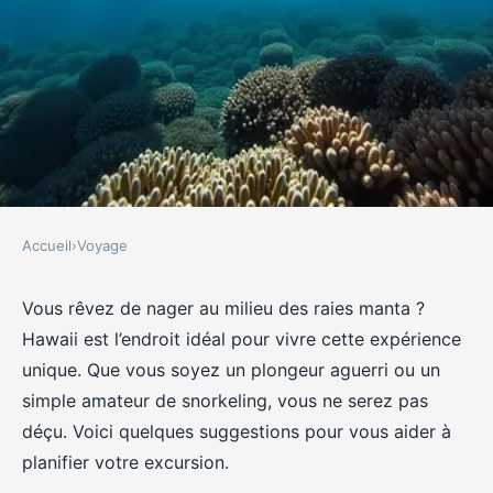
Accueil
›
Voyage
VOYAGE
Où pratiquer le snorkeling au
Vous rêvez de nager au milieu des raies manta ?
Hawaii est l’endroit idéal pour vivre cette expérience
milieu des raies manta à Hawaii
unique. Que vous soyez un plongeur aguerri ou un
?
simple amateur de snorkeling, vous ne serez pas
déçu. Voici quelques suggestions pour vous aider à
Gaspard
•
9 octobre 2024
•
6 min de lecture
planifier votre excursion.