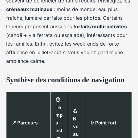
souvent de bénéficier de tarifs réduits. Privilégiez les
créneaux matinaux
: moins de monde, eau plus
fraîche, lumière parfaite pour les photos. Certains
loueurs proposent aussi des
forfaits multi-activités
(canoë + via ferrata ou escalade), intéressants pour
les familles. Enfin, évitez les week-ends de forte
affluence en juillet-août si vous voulez garder une
ambiance calme.
Synthèse des conditions de navigation
⏱️
Te
💪
mp
Ni
📍 Parcours
s
✨ Point fort
ve
est
au