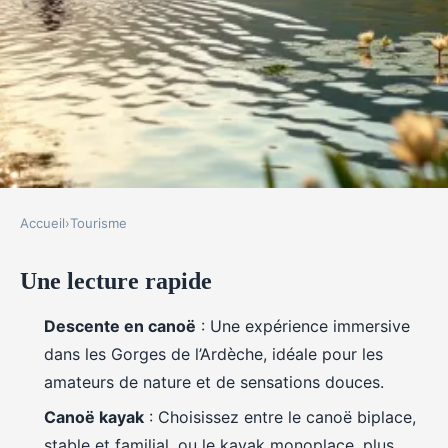
Accueil
›
Tourisme
TOURISME
Une lecture rapide
Des randonnées aquatiques
inoubliables en canoë en
Descente en canoë
: Une expérience immersive
Ardèche
dans les Gorges de l’Ardèche, idéale pour les
amateurs de nature et de sensations douces.
Éléanore
•
12/06/2026 09:58
•
11 min de lecture
Canoë kayak
: Choisissez entre le canoë biplace,
stable et familial, ou le kayak monoplace, plus