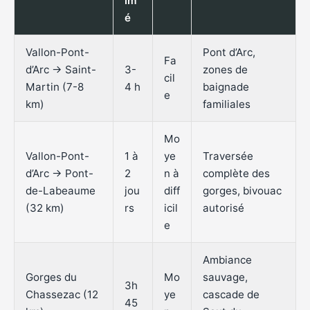
im
é
Vallon-Pont-
Pont d’Arc,
Fa
d’Arc → Saint-
3-
zones de
cil
Martin (7-8
4 h
baignade
e
km)
familiales
Mo
Vallon-Pont-
1 à
ye
Traversée
d’Arc → Pont-
2
n à
complète des
de-Labeaume
jou
diff
gorges, bivouac
(32 km)
rs
icil
autorisé
e
Ambiance
Gorges du
Mo
sauvage,
3h
Chassezac (12
ye
cascade de
45