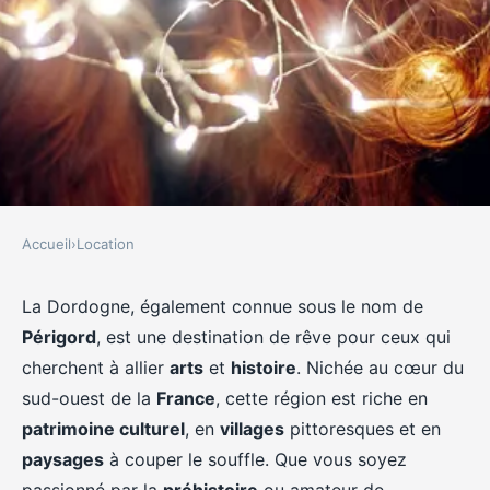
Accueil
›
Location
LOCATION
Comment organiser un séjour en
La Dordogne, également connue sous le nom de
Périgord
, est une destination de rêve pour ceux qui
Dordogne avec des ateliers de
cherchent à allier
arts
et
histoire
. Nichée au cœur du
peinture et des visites de sites
sud-ouest de la
France
, cette région est riche en
historiques?
patrimoine culturel
, en
villages
pittoresques et en
paysages
à couper le souffle. Que vous soyez
Gaspard
•
30 juin 2024
•
6 min de lecture