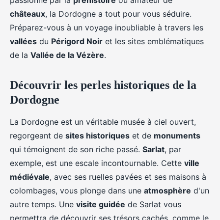
passionné par la
préhistoire
ou amateur de
châteaux
, la Dordogne a tout pour vous séduire.
Préparez-vous à un voyage inoubliable à travers les
vallées
du
Périgord Noir
et les sites emblématiques
de la
Vallée de la Vézère
.
Découvrir les perles historiques de la
Dordogne
La Dordogne est un véritable musée à ciel ouvert,
regorgeant de
sites historiques
et de
monuments
qui témoignent de son riche passé.
Sarlat
, par
exemple, est une escale incontournable. Cette
ville
médiévale
, avec ses ruelles pavées et ses maisons à
colombages, vous plonge dans une
atmosphère
d'un
autre temps. Une
visite guidée
de Sarlat vous
permettra de découvrir ses trésors cachés, comme le