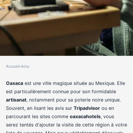
Accueil
›
Actu
ACTU
Où apprendre les techniques de
Oaxaca
est une ville magique située au Mexique. Elle
est particulièrement connue pour son formidable
la poterie noire à Oaxaca,
artisanat
, notamment pour sa poterie noire unique.
Mexique ?
Souvent, en lisant les avis sur
Tripadvisor
ou en
parcourant les sites comme
oaxacahotels
, vous
Gaspard
•
30 juin 2024
•
5 min de lecture
serez tentés d'ajouter la visite de cette région à votre