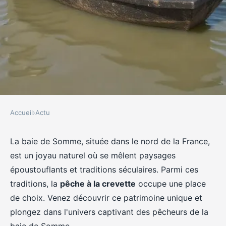
Accueil
›
Actu
ACTU
Comment découvrir les
La baie de Somme, située dans le nord de la France,
est un joyau naturel où se mêlent paysages
traditions de la pêche à la
époustouflants et traditions séculaires. Parmi ces
crevette en baie de Somme,
traditions, la
pêche à la crevette
occupe une place
France ?
de choix. Venez découvrir ce patrimoine unique et
plongez dans l'univers captivant des pêcheurs de la
Gaspard
•
30 juin 2024
•
7 min de lecture